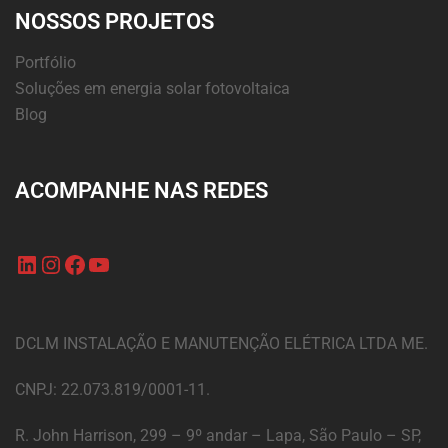
NOSSOS PROJETOS
Portfólio
Soluções em energia solar fotovoltaica
Blog
ACOMPANHE NAS REDES
DCLM INSTALAÇÃO E MANUTENÇÃO ELÉTRICA LTDA ME.
CNPJ: 22.073.819/0001-11.
R. John Harrison, 299 – 9º andar – Lapa, São Paulo – SP,