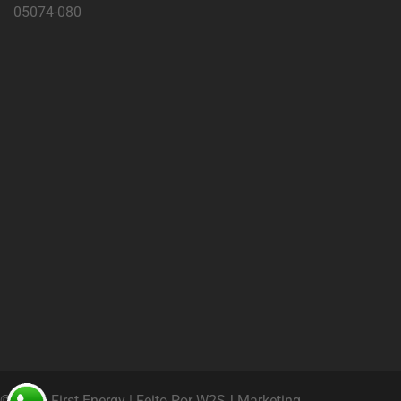
05074-080
©‎ 2026 First Energy
|
Feito Por W2SJ Marketing