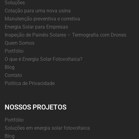
Soluções
Cotação para uma nova usina
Manutenção preventiva e corretiva
Energia Solar para Empresas
Inspeção de Painéis Solares – Termografia com Drones
Quem Somos
Portfólio
O que é Energia Solar Fotovoltaica?
Blog
Contato
Política de Privacidade
NOSSOS PROJETOS
Portfólio
Soluções em energia solar fotovoltaica
Blog