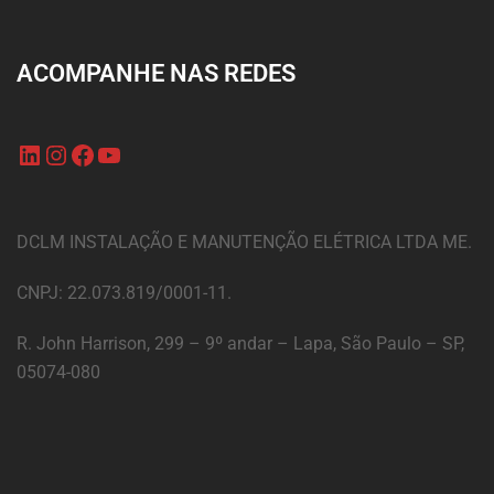
ACOMPANHE NAS REDES
DCLM INSTALAÇÃO E MANUTENÇÃO ELÉTRICA LTDA ME.
CNPJ: 22.073.819/0001-11.
R. John Harrison, 299 – 9º andar – Lapa, São Paulo – SP,
05074-080