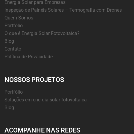
Energia Solar para Empresas
Inspeção de Painéis Solares – Termografia com Drones
Quem Somos
Portfólio
O que é Energia Solar Fotovoltaica?
Blog
Contato
Política de Privacidade
NOSSOS PROJETOS
Portfólio
Soluções em energia solar fotovoltaica
Blog
ACOMPANHE NAS REDES