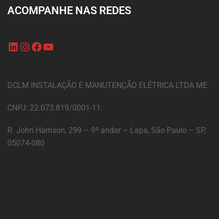
ACOMPANHE NAS REDES
DCLM INSTALAÇÃO E MANUTENÇÃO ELÉTRICA LTDA ME.
CNPJ: 22.073.819/0001-11.
R. John Harrison, 299 – 9º andar – Lapa, São Paulo – SP,
05074-080