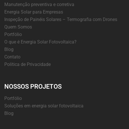
Manutenção preventiva e corretiva
Energia Solar para Empresas
Inspeção de Painéis Solares – Termografia com Drones
Quem Somos
Portfólio
O que é Energia Solar Fotovoltaica?
Blog
Contato
Política de Privacidade
NOSSOS PROJETOS
Portfólio
Soluções em energia solar fotovoltaica
Blog