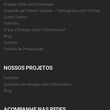
Energia Solar para Empresas
Inspeção de Painéis Solares – Termografia com Drones
Quem Somos
Portfólio
O que é Energia Solar Fotovoltaica?
Blog
Contato
Política de Privacidade
NOSSOS PROJETOS
Portfólio
Soluções em energia solar fotovoltaica
Blog
ACOMPANHE NAS REDES